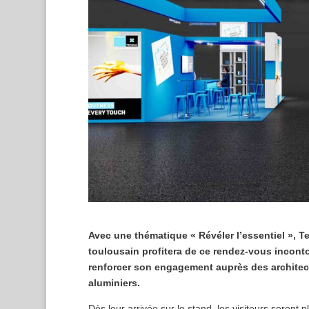
Avec une thématique « Révéler l
’
essentiel
»
, T
toulousain profitera de ce rendez-vous incont
renforcer son engagement aupr
è
s des architec
aluminiers.
Dès leur arrivée sur le stand, les visiteurs seron