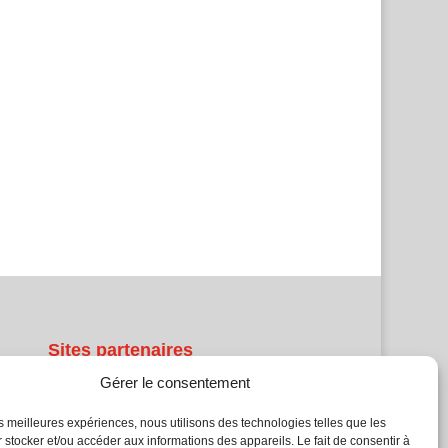
Sites partenaires
Gérer le consentement
5Façades
Atrium Patrimoine
les meilleures expériences, nous utilisons des technologies telles que les
 stocker et/ou accéder aux informations des appareils. Le fait de consentir à
Kiosque 21