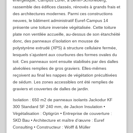
énergétique, Campus Euref, à Berlin-Schöneberg,
rassemble des édifices classés, rénovés à grands frais et
des architectures modernes. Parmi ces constructions
neuves, le bâtiment administratif Euref-Campus 14
présente une toiture inversée végétalisée. Cette toiture
plate non ventilée accueille, au-dessus de son étanchéité
donc, des panneaux d’isolation en mousse de
polystyrène extrudé (XPS) à structure cellulaire fermée,
lesquels s’ajustent aux courbures des formes ovales du
toit. Ces panneaux sont ensuite stabilisés par des dalles
alvéolées remplies de gros graviers. Elles-mêmes
reçoivent au final les nappes de végétation précultivées
de sédum. Les zones accessibles ont été remplies de
graviers et couvertes de dalles de jardin.
Isolation : 650 m2 de panneaux isolants Jackodur KF
300 Standard SF 240 mm, de Jackon Insulation •
Végétalisation : Optigrün • Entreprise de couverture :
SKD Bau • Architecture et maître d’œuvre : Euref
Consulting • Constructeur : Wolff & Müller