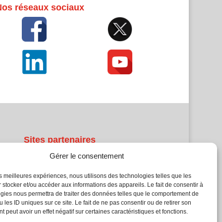
Nos réseaux sociaux
Sites partenaires
Gérer le consentement
5Façades
Atrium Patrimoine
les meilleures expériences, nous utilisons des technologies telles que les
 stocker et/ou accéder aux informations des appareils. Le fait de consentir à
Kiosque 21
gies nous permettra de traiter des données telles que le comportement de
L'Atelier Bois
 les ID uniques sur ce site. Le fait de ne pas consentir ou de retirer son
Planète Bâtiment
 peut avoir un effet négatif sur certaines caractéristiques et fonctions.
Woodsurfer