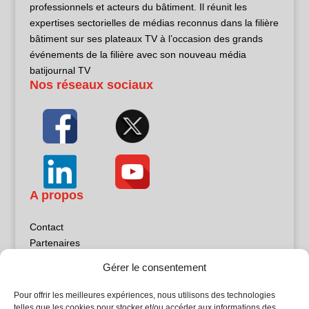
professionnels et acteurs du bâtiment. Il réunit les
expertises sectorielles de médias reconnus dans la filière
bâtiment sur ses plateaux TV à l’occasion des grands
événements de la filière avec son nouveau média
batijournal TV
Nos réseaux sociaux
A propos
Contact
Partenaires
Publicité
Gérer le consentement
Mentions légales
Politique de confidentialité
Pour offrir les meilleures expériences, nous utilisons des technologies
Sites partenaires
telles que les cookies pour stocker et/ou accéder aux informations des