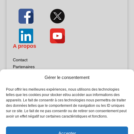
A propos
Contact
Partenaires
Publicité
Gérer le consentement
Mentions légales
Politique de confidentialité
Pour offrir les meilleures expériences, nous utilisons des technologies
Sites partenaires
telles que les cookies pour stocker et/ou accéder aux informations des
appareils. Le fait de consentir à ces technologies nous permettra de traiter
des données telles que le comportement de navigation ou les ID uniques
5Façades
sur ce site. Le fait de ne pas consentir ou de retirer son consentement peut
Atrium Patrimoine
avoir un effet négatif sur certaines caractéristiques et fonctions.
Kiosque 21
L'Atelier Bois
Accepter